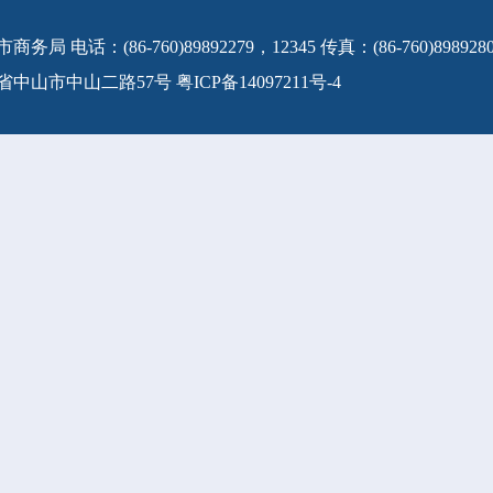
 电话：(86-760)89892279，12345 传真：(86-760)8989280
省中山市中山二路57号
粤ICP备14097211号-4