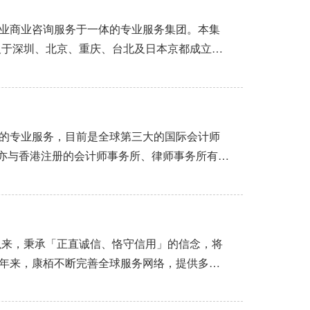
业商业咨询服务于一体的专业服务集团。本集
及于深圳、北京、重庆、台北及日本京都成立联
客户提供一站式合规及商业咨询服务，包括公
投资及其他商业咨询等服务及合适的...
的专业服务，目前是全球第三大的国际会计师
成员，亦与香港注册的会计师事务所、律师事务所有紧
集团公司，遍及制造、贸易、服务等不同行
港两地注册会计师、税务师...
以来，秉承「正直诚信、恪守信用」的信念，将
年来，康栢不断完善全球服务网络，提供多元
计、成立公司、公司秘书服务、商标注册、商
富的专业小组，我们不仅协助客...