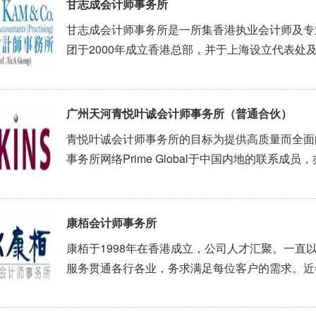
甘志成会计师事务所
甘志成会计师事务所是一所集香港执业会计师及专
团于2000年成立香港总部，并于上海设立代表处
络处。本集团合伙人具备超过二十年相关经验，为
司成立、会计、审计、税务、并购、商务配对、跨境
广州天河青悦叶诚会计师事务所（普通合伙）
青悦叶诚会计师事务所的目标为提供高质量而全面
事务所网络Prime Global于中国内地的联系
密的合作联系。本事务所的客户主要为外资在华的
业，从业人员经验丰富。而专业骨干人员中，包括中
康栢会计师事务所
康栢于1998年在香港成立，公司人才汇聚。一直
服务贯通各行各业，务求满足每位客户的需求。近
化的「一站式」专业服务，如审计、税务咨询、会
务中心、企业融资、香港上市策划等，透过各经验丰