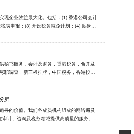
现企业效益最大化。包括：(1) 香港公司会计
税表申报；(3) 开设税务减免计划；(4) 度身定
港贸易公司，拥有健全的3年财务报表，成功取
.
供秘书服务，会计及财务，香港税务，合并及
尽职调查，新三板挂牌，中国税务，香港投资
分所
追寻的价值。我们各成员机构组成的网络遍及
力于在审计、咨询及税务领域提供高质量的服务。自
协会评选的“年度百家会计师事务所排行榜”中名