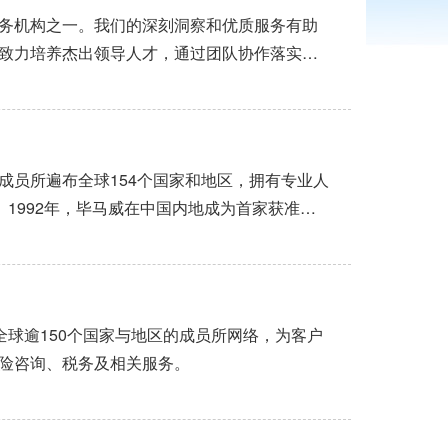
务机构之一。我们的深刻洞察和优质服务有助
致力培养杰出领导人才，通过团队协作落实我
员工、客户及社会各界建设更美好的商业世界
al ...
成员所遍布全球154个国家和地区，拥有专业人
务。1992年，毕马威在中国内地成为首家获准合
毕马威成为四大会计师事务所之中，首家从中外合
在1945年...
及全球逾150个国家与地区的成员所网络，为客户
险咨询、税务及相关服务。